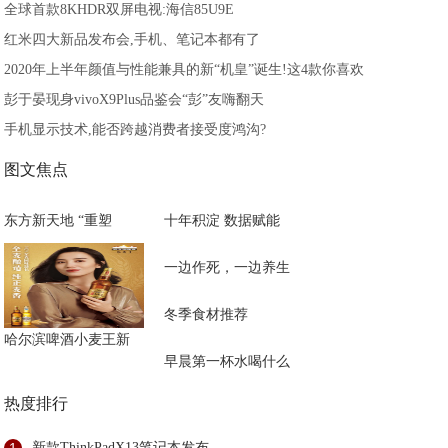
全球首款8KHDR双屏电视:海信85U9E
红米四大新品发布会,手机、笔记本都有了
2020年上半年颜值与性能兼具的新“机皇”诞生!这4款你喜欢
彭于晏现身vivoX9Plus品鉴会“彭”友嗨翻天
手机显示技术,能否跨越消费者接受度鸿沟?
图文焦点
东方新天地 “重塑
十年积淀 数据赋能
一边作死，一边养生
冬季食材推荐
哈尔滨啤酒小麦王新
早晨第一杯水喝什么
热度排行
1
新款ThinkPadX13笔记本发布