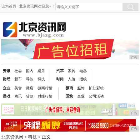
设为首页
北京资讯网欢迎您~！
广告
资讯
社会
国内
娱乐
汽车
家具
电器
财经
新车
导购
科技
时尚
人脸
指纹
企业
美食
微店
微商行情
微商
服饰
护肤彩妆
游戏
商讯
贷款
财经行情
区块
企业
公司活动
广告
广告
北京资讯网
>
科技
> 正文