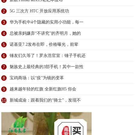
2
5G 三次方 HTC 开放应用系统功
3
华为手机中4个隐藏的实用小功能，每一
4
总被亲妈嫌弃“不讲究”的齐明月，她的
5
诺基亚7.2发布在即，价格曝光，前辈
6
锤友们久等了！罗永浩官宣：锤子手机还
7
魅族史上最经典的3部手机！其中一款性
8
宝鸡商场：以“疫”为镜的变革
9
越来越年轻的红旗 全新红旗H5 你会
10
新城成渝：跟着我们的“骑士”，发现不