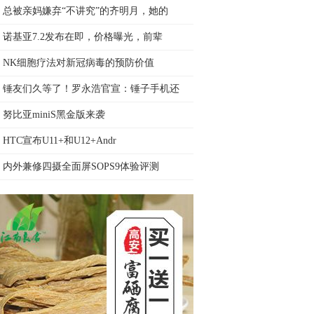
总被亲妈嫌弃“不讲究”的齐明月，她的
诺基亚7.2发布在即，价格曝光，前辈
NK细胞疗法对新冠病毒的预防价值
锤友们久等了！罗永浩官宣：锤子手机还
努比亚miniS黑金版来袭
HTC宣布U11+和U12+Andr
内外兼修四摄全面屏SOPS9体验评测