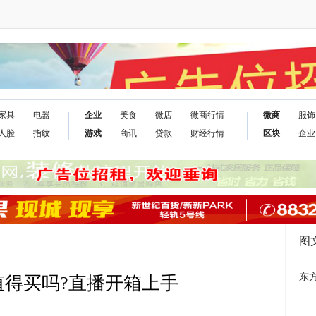
家具
电器
企业
美食
微店
微商行情
微商
服饰
人脸
指纹
游戏
商讯
贷款
财经行情
区块
企业
图
东方
值得买吗?直播开箱上手