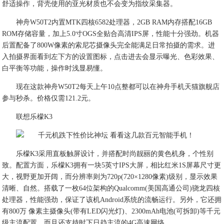
舒适操作，背壳使用的亚光材质也不会变为指纹采集器。
神舟W50T2内置MTK四核6582处理器，2GB RAM内存搭配16GB
ROM存储容量，加上5.0寸OGS全贴合高清IPS屏，性能十分强劲。机器
后置配备了800W像素的索尼芯摄像头完全能满足日常拍摄的需求。进
入拍摄界面看到左下方的设置图标，点击进去会显示曝光、色彩效果、
白平衡等功能，操作时浅显易懂。
现在这款神舟W50T2每天上午10点整都可以在神舟手机天猫旗舰店
参与秒杀。价格仅需121.2元。
联想乐檬K3
乐檬K3采用直板触屏设计，并搭配时尚靓丽的黄色机身，个性别
致。配置方面，乐檬K3拥有一块5英寸IPS大屏，相比红米1S屏幕尺寸更
大，视野更加开阔，而分辨率则为720p(720×1280像素)级别，显示效果
清晰、自然。搭载了一枚64位架构的Qualcomm(美国高通公司)骁龙四核
处理器，性能强劲，保证了该机Android系统的流畅运行。另外，它还拥
有800万 像素主摄像头(带有LED闪光灯)、2300mAh电池(可拆卸)等千元
级主流配置，而且还支持时下日趋主流的4G高速网络。