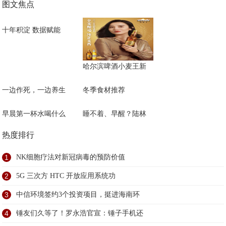
图文焦点
十年积淀 数据赋能
哈尔滨啤酒小麦王新
一边作死，一边养生
冬季食材推荐
早晨第一杯水喝什么
睡不着、早醒？陆林
热度排行
1
NK细胞疗法对新冠病毒的预防价值
2
5G 三次方 HTC 开放应用系统功
3
中信环境签约3个投资项目，挺进海南环
4
锤友们久等了！罗永浩官宣：锤子手机还