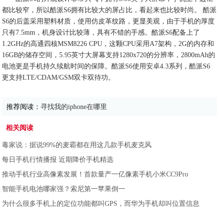
都比较窄，所以酷派S6拥有比较大的屏占比，看起来也比较时尚。 酷派
S6的后盖采用塑料材质，使用仿皮革纹路，更显美观，由于手机的厚度
只有7.5mm，机身设计比较薄，具有不错的手感。酷派S6配备上了
1.2GHz的高通四核MSM8226 CPU，这颗CPU采用A7架构，2G的内存和
16GB的储存空间，5.95英寸大屏幕支持1280x720的分辨率，2800mAh的
电池更是手机持久续航时间的保障。酷派S6使用安卓4.3系列，酷派S6
更支持LTE/CDAM/GSM双卡双待功。
推荐阅读：
寻找我的iphone在哪里
相关阅读
毒家说：据说99%的麦霸都在用这几款手机麦克风
每日手机行情播报 近期降价手机精选
推动手机行业高像素发展！首款量产一亿像素手机小米CC9Pro
智能手机电池哪家强？索尼第一苹果倒一
为什么很多手机上的定位功能都叫GPS，而华为手机却叫位置信息