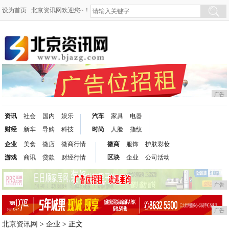
设为首页
北京资讯网欢迎您~！
广告
资讯
社会
国内
娱乐
汽车
家具
电器
财经
新车
导购
科技
时尚
人脸
指纹
企业
美食
微店
微商行情
微商
服饰
护肤彩妆
游戏
商讯
贷款
财经行情
区块
企业
公司活动
广告
广告
北京资讯网
>
企业
> 正文