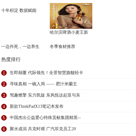
十年积淀 数据赋能
哈尔滨啤酒小麦王新
一边作死，一边养生
冬季食材推荐
热度排行
1
生即颠覆 代际领先！全景智慧旗舰轻卡
2
寻味真相 一碗入局 —— 肥汁米蘭主
3
驾趣燃擎 实力凯旋 东风悦达起亚与东
4
新款ThinkPadX13笔记本发布
5
中国杰出公益爱心特殊贡献集团精英--
6
聚水成涓 共克时艰 广汽菲克员工20