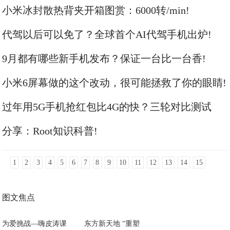
机进入千元时代!
小米冰封散热背夹开箱图赏：6000转/min!
代驾以后可以免了？全球首个AI代驾手机出炉!
9月都有哪些新手机发布？保证一台比一台香!
小米6屏幕做的这个改动，很可能拯救了你的眼睛!
过年用5G手机抢红包比4G的快？三轮对比测试
后、详细结论来了!
分享：Root知识科普!
1
2
3
4
5
6
7
8
9
10
11
12
13
14
15
图文焦点
为爱挑战—嗨皮涛课
东方新天地 “重塑