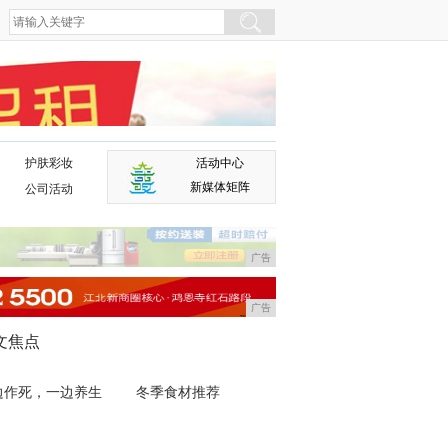
护肤彩妆
活动中心
广告
新媒体矩阵
公司活动
广告
广告
文焦点
边作死，一边养生
冬季食材推荐