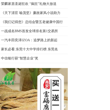
荣麟家居圣诞狂欢 “疯狂”礼物大放送
《天下清官 喻茂坚》廉政家风小说助力
《我们记得您》总结会暨五老健康中国行
一战成名BMS首发全球排名第1交易所
一汽丰田奕泽IZOA：追梦路上的新起
家长必看:东莞十大中学排行榜 东莞名
中信银行获“智慧企业”奖