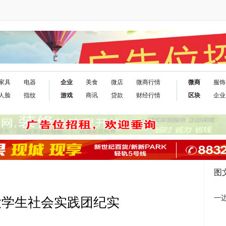
家具
电器
企业
美食
微店
微商行情
微商
服饰
人脸
指纹
游戏
商讯
贷款
财经行情
区块
企业
图
一
大学生社会实践团纪实