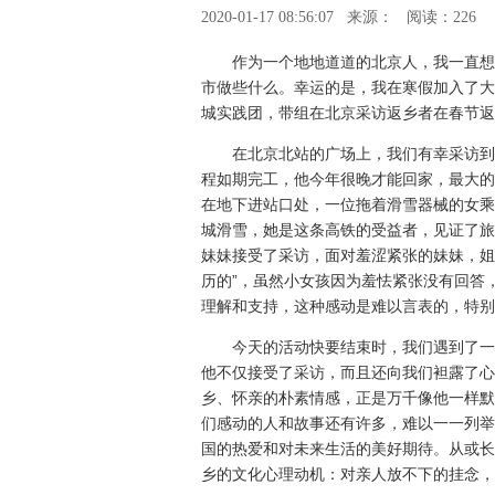
2020-01-17 08:56:07
来源：
阅读：226
作为一个地地道道的北京人，我一直想
市做些什么。幸运的是，我在寒假加入了大
城实践团，带组在北京采访返乡者在春节返
在北京北站的广场上，我们有幸采访到
程如期完工，他今年很晚才能回家，最大的
在地下进站口处，一位拖着滑雪器械的女乘
城滑雪，她是这条高铁的受益者，见证了旅
妹妹接受了采访，面对羞涩紧张的妹妹，姐
历的”，虽然小女孩因为羞怯紧张没有回答
理解和支持，这种感动是难以言表的，特别
今天的活动快要结束时，我们遇到了一
他不仅接受了采访，而且还向我们袒露了心
乡、怀亲的朴素情感，正是万千像他一样默
们感动的人和故事还有许多，难以一一列举
国的热爱和对未来生活的美好期待。从或长
乡的文化心理动机：对亲人放不下的挂念，