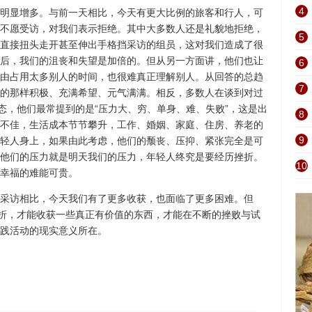
4
明显增多。与前一天相比，今天有更大比例的旅客和行人，可
不愿受访，对我们表示拒绝。其中大多数人还是礼貌地拒绝，
5
直接扭头走开甚至伸出手格挡采访的组员，这对我们造成了很
后，我们的沮丧和失望是加倍的。但从另一方面讲，他们也让
6
由占用太多别人的时间，也很难真正理解别人。从回答的总趋
7
的那样积极、充满希望、元气满满。相反，多数人在谈到对过
态，他们最常提到的是“压力大、穷、单身、难、失败”，这是出
8
不佳，生活成本节节攀升，工作、婚姻、家庭、住房、养老的
9
轻人身上，如果由此考虑，他们的颓丧、压抑、紧张完全是可
他们的压力就是明天我们的压力，年轻人终究是要经历挫折。
10
幸福的难能可贵。
采访相比，今天我们有了更多收获，也面临了更多困难。但
挫折，才能收获一些真正有价值的东西，才能在不断的挫败与试
践活动的现实意义所在。