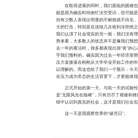
在取得进展的同时，我们面临的困难也
能是因为确实时间匆忙没空受访，也可能是
但有少数人表现出明显的不耐烦或不待见，
大的打击，特别是在连续几次收到冷拒绝之
我们认清了社会现实的另一面：我们没有理
势来看，大多数人的状态并不是像我们预想
去一年的看法时，很多都表现出很“丧”的心
乎我们预料的。确实因为过去一年经济形势
压力直接落在刚刚从大学毕业开始工作的年
以理解的。而这也给了我们一个预示：今天
在压力成为常态的生活背景下，才更能体现
正式开始的第一天。与前一天的试验性
是“无限风光在险峰”，只有历尽了艰难和
错中认识到真实的社会，这才是我们社会实
这一天是我观察世界的“破壳日”。