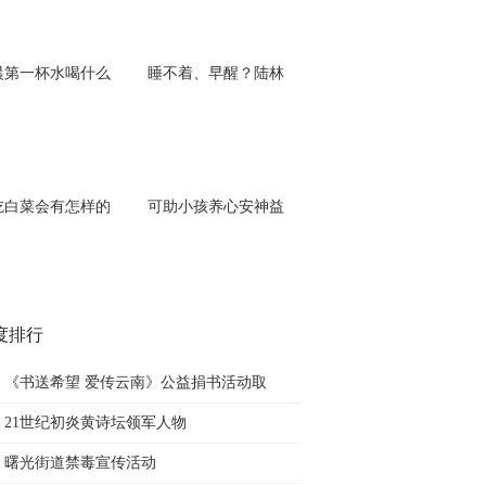
晨第一杯水喝什么
睡不着、早醒？陆林
吃白菜会有怎样的
可助小孩养心安神益
度排行
《书送希望 爱传云南》公益捐书活动取
21世纪初炎黄诗坛领军人物
曙光街道禁毒宣传活动