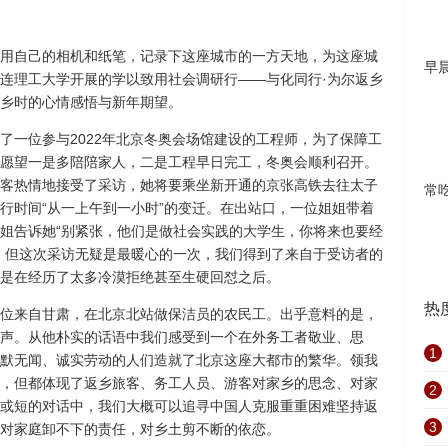
用自己的相机和纸笔，记录下这座城市的一方天地，为这座城
早
连理工大学开展的学以致用社会调研行——与化同行·为尔返乡
乡时的心情感悟与新年期望。
了一位参与2022年北京冬奥会场馆建设的工程师，为了保障工
愿望一是多陪陪家人，二是工程早日完工，冬奥会顺利召开。
客热情地接受了采访，她将要乘坐新开通的京张高铁去往太子
常
行时间“从一上午到一小时”的变迁。在出站口，一位姐姐带着
姐告诉她“别紧张，他们是做社会实践的大学生，你将来也要经
，但这次采访无疑是最暖心的一次，我们得到了来自于受访者的
是在经历了太多冷漠拒绝甚至生硬回怼之后。
热
位来自甘肃，在北京北站做保洁员的农民工。出乎意料的是，
声。从他朴实的话语中我们感受到一个在外务工者敬业、思
1
默无闻、诚实劳动的人们造就了北京这座大都市的繁华。领我
，但都体现了返乡旅客、务工人员、游客对家乡的思念、对家
2
或短的对话中，我们大概可以追寻中国人克服重重困难坚持返
3
对家庭卸不下的责任，对乡土剪不断的依恋。