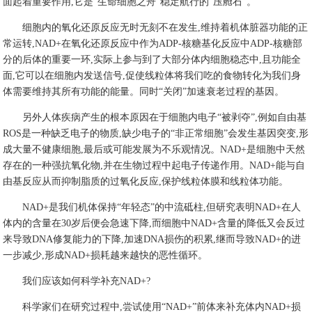
面起着重要作用,它是“生命细胞之舟”稳定航行的“压舱石”。
细胞内的氧化还原反应无时无刻不在发生,维持着机体脏器功能的正
常运转,NAD+在氧化还原反应中作为ADP-核糖基化反应中ADP-核糖部
分的后体的重要一环,实际上参与到了大部分体内细胞稳态中,且功能全
面,它可以在细胞内发送信号,促使线粒体将我们吃的食物转化为我们身
体需要维持其所有功能的能量。同时“关闭”加速衰老过程的基因。
另外人体疾病产生的根本原因在于细胞内电子“被剥夺”,例如自由基
ROS是一种缺乏电子的物质,缺少电子的“非正常细胞”会发生基因突变,形
成大量不健康细胞,最后或可能发展为不乐观情况。NAD+是细胞中天然
存在的一种强抗氧化物,并在生物过程中起电子传递作用。NAD+能与自
由基反应从而抑制脂质的过氧化反应,保护线粒体膜和线粒体功能。
NAD+是我们机体保持“年轻态”的中流砥柱,但研究表明NAD+在人
体内的含量在30岁后便会急速下降,而细胞中NAD+含量的降低又会反过
来导致DNA修复能力的下降,加速DNA损伤的积累,继而导致NAD+的进
一步减少,形成NAD+损耗越来越快的恶性循环。
我们应该如何科学补充NAD+?
科学家们在研究过程中,尝试使用“NAD+”前体来补充体内NAD+损