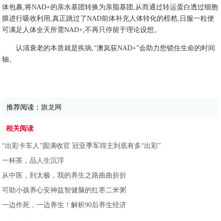
体包裹,将NAD+的亲水基团转换为亲脂基团,从而通过转运蛋白透过细胞
膜进行吸收利用,真正跳过了NAD前体补充人体转化的桎梏,日服一粒便
可满足人体全天所需NAD+,不再只停留于理论设想。
认清衰老的本质就是疾病,“澳岚荻NAD+”会助力您锁住生命的时间
轴。
推荐阅读：
旗龙网
相关阅读
“出彩卡车人”圆满收官 冠亚季军得主到底有多“出彩”
一杯茶，品人生沉浮
从中医，到太极，我的养生之路曲曲折折
可助小孩养心安神益智健脑的红枣二米粥
一边作死，一边养生！解析90后养生经济