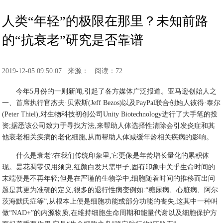
人类“年轻”的极限在那里？未知前路
的“抗衰老”研究是否靠谱
2019-12-05 09:50:07
来源：
阅读：72
今年5月份的一则新闻,引起了各方媒体广泛报道。亚马逊创始人之
一、首席执行官杰夫·贝索斯(Jeff Bezos)以及PayPal联合创始人彼得·泰尔
(Peter Thiel),对生物科技初创公司Unity Biotechnology进行了大手笔的投
资;据悉该公司致力于寻找方法,来帮助人体选择性清除会引发炎症和其
他衰老相关疾病的老化细胞,从而帮助人体减缓年龄相关疾病的影响。
什么是衰老?在我们传统印象里,它更像是年龄增长量化的累积体
现。昙花凋零仅用须臾,红颜白发只需甲子,固有印象中关乎生命时间的
末端便是不再年轻;但是在严谨的生物学中,细胞随着时间的推移而出问
题是其更为准确的定义,很多的退行性病变例如:“糖尿病、心脏病、阿尔
茨海默氏症等”,从根本上便是细胞功能或部分功能的丧失,这其中一种叫
做“NAD+”的内源物质,在维持细胞生命周期和能量代谢以及细胞保护方