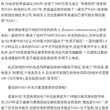
耗,90余岁的李嘉诚在2002年,投资了3000万美元成立 “和黄医药”便是研
究NAD+前体的公司,2017年,李嘉诚还曾经收购了一家生产NAD+前体物
的美国生物技术公司,有相关人员也曾爆料李嘉诚自己便可能长期在服
用“NAD+”。
被吹捧效果还不错的NR专利持有人,在nature communication上面发
表的一篇研究中,阐述了他对于NR作为NAD+补充剂的信心,但评估委员
会5位专家中的3位认为NR最大的问题在于“性质不稳定”,一直到服用3-4
个小时以后人体内的NAD+水平才开始有所提升,且提升量并不令人满意;
此外,由于NR直接食用会被胃和肝脏消化代谢为烟酰胺,一旦摄取过量就
会造成毒副作用,是不被提倡直接使用,作用于人体的。
此后发现的NMN也是同样被诟病体内吸收不稳定,造成了“吃得多,吸
收很少”的窘境,个体差异太大;且在研究初期它的售价高昂(持续补充需要
100-150万每年),是名副其实的“富贵药”。
最佳的NAD+补充方案需要那些优势呢?
直接补充!无需再度转化!!补充效果提升!!!伴随日臻完善的医学研
究,2019年诺兰健康与澳洲高校生物实验室联合研发的“澳岚荻NAD+”,突
破了百年技术难关,创造性地利用螯合技术稳定NAD+分子架构,加之脂质