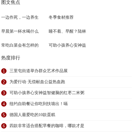
图文焦点
一边作死，一边养生
冬季食材推荐
早晨第一杯水喝什么
睡不着、早醒？陆林
常吃白菜会有怎样的
可助小孩养心安神益
热度排行
1
三里屯街道举办群众艺术作品展
2
为爱行动·无偿献血公益热血跑
3
可助小孩养心安神益智健脑的红枣二米粥
4
纽约自助餐让你吃到扶墙出！嗝
5
德国人最爱吃的10款蛋糕
6
四款非常适合搭配早餐的咖啡，哪款才是