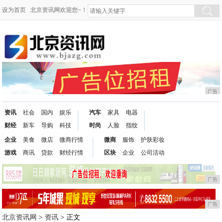
设为首页
北京资讯网欢迎您~！
广告
资讯
社会
国内
娱乐
汽车
家具
电器
财经
新车
导购
科技
时尚
人脸
指纹
企业
美食
微店
微商行情
微商
服饰
护肤彩妆
游戏
商讯
贷款
财经行情
区块
企业
公司活动
广告
广告
北京资讯网
>
资讯
> 正文