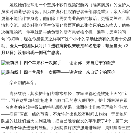
她说她们经常用一个查房小软件视频跟舱内（隔离病房）的医护人
员实时沟通患者情况，因为在协和住院的患者全部都是重症，亲人和家
属都不能陪伴在身边，他们除了需要专业高效的救治，更需要关注、温
情和交流。感染科张欣医生负责14楼西区的25张病床的25名病人，他每
次接班的第一件事就是与他负责的所有患者挨个握一遍手，柔声的问一
句“你好啊，现在你感觉怎么样啊?”这个小小的举动让所有的患者十分感
动。
医大一院团队从2月1１进驻病房以来收治50名患者，截至当天（2
月15日）没有出现一例死亡患者。
栾正刚的耳朵。
高丽红说，其实护士们都非常年轻，在家里都还是被宠上天的“宝
宝”，可在这里却都能把患者当做自己的家人般呵护。护士邓林琳在跟
一名患者的交流中得知他特别想吃苹果，然而护士们每天严格的“驻地
——病房”两点一线的节奏，不允许外出也没有时间去购物，于是她和
队里的姐妹们当天回到驻地，把自己晚餐配发的苹果攒了4个，第二天
一早洗干净放进密封袋里。到医院换好防护服走进病房，周野隔着三层