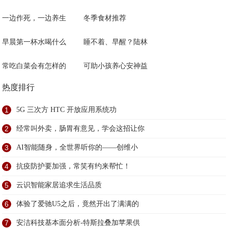
一边作死，一边养生
冬季食材推荐
早晨第一杯水喝什么
睡不着、早醒？陆林
常吃白菜会有怎样的
可助小孩养心安神益
热度排行
1
5G 三次方 HTC 开放应用系统功
2
经常叫外卖，肠胃有意见，学会这招让你
3
AI智能随身，全世界听你的——创维小
4
抗疫防护要加强，常笑有约来帮忙！
5
云识智能家居追求生活品质
6
体验了爱驰U5之后，竟然开出了满满的
7
安洁科技基本面分析-特斯拉叠加苹果供