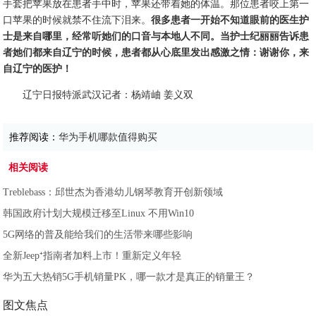
手套把苹果放在患者手中时，苹果还带着她的体温。那位患者咬上第一
口苹果的时候就禁不住流下泪来。
很多患者一开始不知道眼前的医生护
士是来自哪里，经常听她们的口音与本地人不同。当护士纪丽丽告诉患
者她们都来自辽宁的时候，患者都从心底里发出感激之情：谢谢你，来
自辽宁的医护！
辽宁日报特派武汉记者：杨靖岫 姜义双
推荐阅读：
华为手机哪款值得购买
相关阅读
Treblebass：邱世杰为香港幼儿钢琴教育开创新领域
韩国政府计划大规模迁移至Linux 不用Win10
5G网络的普及能给我们的生活带来哪些影响
全新Jeep⁺指南者加料上市！重新定义年轻
华为五大热销5G手机销量PK，哪一款才是真正的销量王？
图文焦点