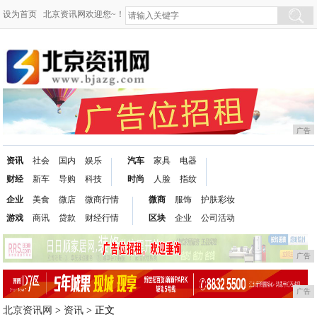
设为首页
北京资讯网欢迎您~！
广告
资讯
社会
国内
娱乐
汽车
家具
电器
财经
新车
导购
科技
时尚
人脸
指纹
企业
美食
微店
微商行情
微商
服饰
护肤彩妆
游戏
商讯
贷款
财经行情
区块
企业
公司活动
广告
广告
北京资讯网
>
资讯
> 正文