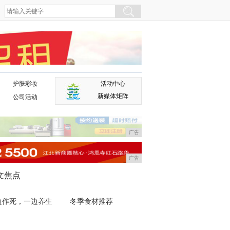
护肤彩妆
活动中心
广告
新媒体矩阵
公司活动
广告
广告
文焦点
边作死，一边养生
冬季食材推荐