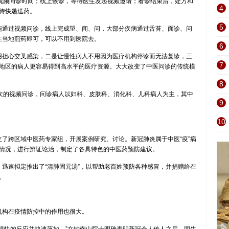
约视频问诊时间；线上候诊，等待医生发起视频邀请；看诊结束后，处方和
4
待快递送药。
5
通过视频问诊，线上完成望、闻、问，大部分疾病通过舌苔、面诊、问
，在当地煎药即可，可以不用到医院去。
6
担心交叉感染，二是让慢性病人不用因为医疗机构停诊而无法复诊，三
7
地区的病人更容易得到高水平的医疗资源。大大改变了中医问诊的传统模
8
次的视频问诊，问诊病人以妇科、皮肤科、消化科、儿科病人为主，其中
9
10
跨区域中医药专家组，开展案例研究、讨论。新冠肺炎属于中医“疫”病
情况，进行辨证论治，制定了各具特色的中医药预防建议。
速拟定推出了“清肺固元汤”，以帮助老百姓预防各种感冒，并捐赠给在
。
构在疫情防控中的作用也很大。