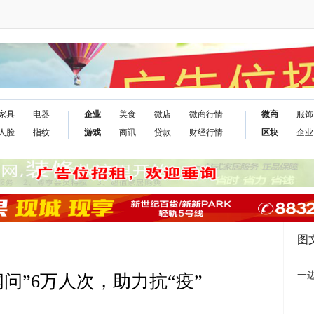
家具
电器
企业
美食
微店
微商行情
微商
服饰
人脸
指纹
游戏
商讯
贷款
财经行情
区块
企业
图
一
问”6万人次，助力抗“疫”