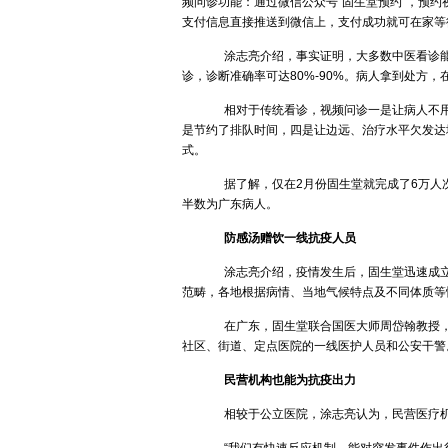
频问诊功能：通过微信公众号“固生堂预约”，预
支付信息直接推送到微信上，支付成功就可在家等
涂志亮介绍，事实证明，大多数中医看诊能
诊，诊断准确率可达80%-90%。病人拿到处方
相对于传统看诊，视频问诊一是让病人不用
是节约了排队时间，四是让边远、治疗水平欠发达
式。
据了解，仅在2月份固生堂就完成了6万人
半数为广东病人。
防感汤赠饮一线抗疫人员
涂志亮介绍，疫情发生后，固生堂迅速成立了
范畴，各地根据病情、当地气候特点及不同体质等
在广东，固生堂联合国医大师周岱翰教授，迅
社区、街道、定点医院的一线医护人员和公安干警
民营机构也能为抗疫出力
相较于公立医院，涂志亮认为，民营医疗机