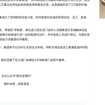
快的反应并快速落地。”在钟南山院士明确表明新冠会人传人之后，固生
年初五又通过全球化的供应链体系和股东关系，在美国组织买了1万套防护服、
速成立了疫情防控应急小组，应对疫情对自身的经营活动、员工、患者、
、零报告”等制度，每位进入固生堂门诊的人员都要进行非接触体温监
诊的医疗机构进行进一步的检测与治疗，并对发热人员进行登记。为固生堂
防处方供集团伙伴服用。
集团将予以200元/天的生活补助。同时为湖北的员工家属发放N95防
固生堂旗下近九成门诊都在2月初恢复门诊医疗服务。
关注公众号“固生堂预约”
预约名医，获取更多