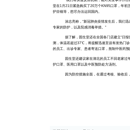
“我们有快速反应机制，能对突发事件作出很
堂在1月21日紧急购买了20万个KN95口罩，
护目镜等，想尽办法运回国内。
涂志亮称，“新冠肺炎疫情发生后，我们迅
专家的防护，以及院感消毒举措。”
据了解，固生堂还在全国各门店建立“日报告
测，体温若超过37℃，将提醒迅速至设有发热门
的员工、出诊专家、患者寄送口罩，熬制中医药预
固生堂还建议家在湖北的员工不回老家过年，
护口罩、医用口罩以及中医预防处方汤剂。
因为防控措施全面，在通过考核、验收后，