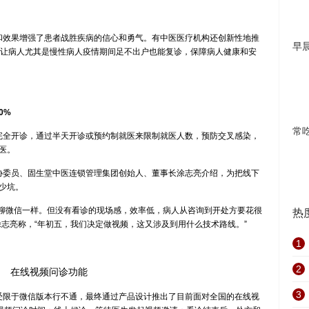
效果增强了患者战胜疾病的信心和勇气。有中医医疗机构还创新性地推
早
，让病人尤其是慢性病人疫情期间足不出户也能复诊，保障病人健康和安
0%
常
全开诊，通过半天开诊或预约制就医来限制就医人数，预防交叉感染，
医。
委员、固生堂中医连锁管理集团创始人、董事长涂志亮介绍，为把线下
少坑。
聊微信一样。但没有看诊的现场感，效率低，病人从咨询到开处方要花很
热
志亮称，“年初五，我们决定做视频，这又涉及到用什么技术路线。”
1
2
在线视频问诊功能
3
限于微信版本行不通，最终通过产品设计推出了目前面对全国的在线视