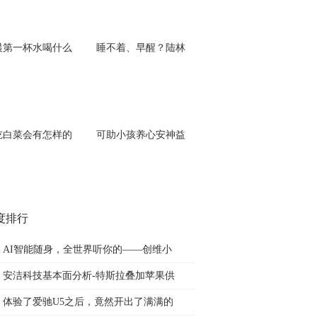
晨第一杯水喝什么
睡不着、早醒？陆林
吃白菜会有怎样的
可助小孩养心安神益
度排行
AI智能随身，全世界听你的——创维小
安洁科技基本面分析-特斯拉叠加苹果供
体验了爱驰U5之后，竟然开出了满满的