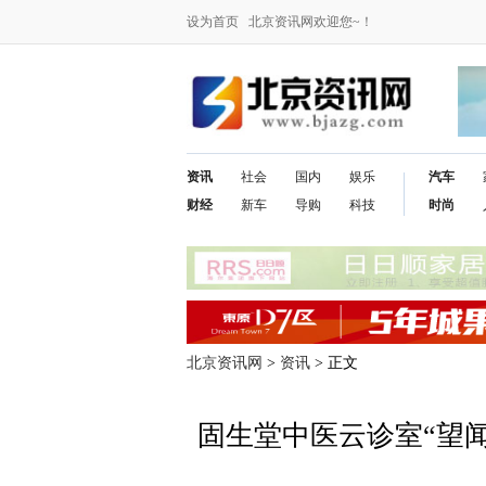
设为首页
北京资讯网欢迎您~！
资讯
社会
国内
娱乐
汽车
财经
新车
导购
科技
时尚
北京资讯网
>
资讯
> 正文
固生堂中医云诊室“望闻