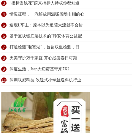
3
“指标当钱花”蔚来持标人特权你都知道
4
情暖征程，一汽解放用温暖感动巾帼的心
5
途观L车主：原本以为追随大流就不会错
6
基于区块链底层技术的“静安体育公益配
7
打通检测“堰塞湖”，首创双重检测，日
8
天美守护万千家庭 齐心战疫春日可期
9
深度生活，Jeep大切诺基带来7X2
10
深圳联威科技 吹送式小螺丝送料机行业