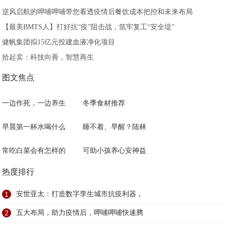
逆风启航的呷哺呷哺带您看透疫情后餐饮成本把控和未来布局
【最美BMTS人】打好抗“疫”阻击战，筑牢复工“安全堤”
健帆集团拟15亿元投建血液净化项目
拾起卖：科技向善，智慧再生
图文焦点
一边作死，一边养生
冬季食材推荐
早晨第一杯水喝什么
睡不着、早醒？陆林
常吃白菜会有怎样的
可助小孩养心安神益
热度排行
1
安世亚太：打造数字孪生城市抗疫利器，
2
五大布局，助力疫情后，呷哺呷哺快速腾