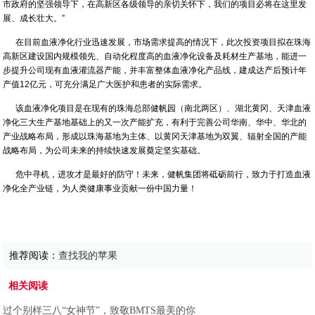
市政府的坚强领导下，在高新区各级领导的亲切关怀下，我们的项目必将在这里发
展、成长壮大。”
在目前血液净化行业迅速发展，市场需求提高的情况下，此次投资项目拟在珠海
高新区建设国内规模领先、自动化程度高的血液净化设备及耗材生产基地，能进一
步提升公司现有血液灌流器产能，并丰富整体血液净化产品线，建成达产后预计年
产值12亿元，可充分满足广大医护和患者的实际需求。
该血液净化项目是在现有的珠海总部健帆园（南北两区）、湖北黄冈、天津血液
净化三大生产基地基础上的又一次产能扩充，有利于完善公司华南、华中、华北的
产业战略布局，形成以珠海基地为主体、以黄冈天津基地为双翼、辐射全国的产能
战略布局，为公司未来的持续快速发展奠定坚实基础。
危中寻机，进攻才是最好的防守！未来，健帆集团将砥砺前行，致力于打造血液
净化全产业链，为人类健康事业贡献一份中国力量！
推荐阅读：
查找我的苹果
相关阅读
过个别样三八“女神节”，致敬BMTS最美的你