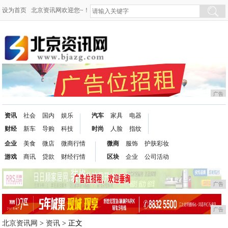
设为首页
北京资讯网欢迎您~！
广告
资讯
社会
国内
娱乐
汽车
家具
电器
财经
新车
导购
科技
时尚
人脸
指纹
企业
美食
微店
微商行情
微商
服饰
护肤彩妆
游戏
商讯
贷款
财经行情
区块
企业
公司活动
广告
广告
北京资讯网
>
资讯
> 正文