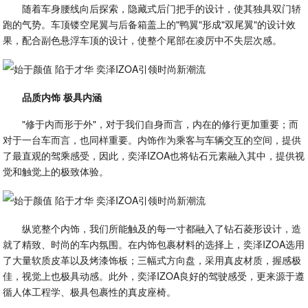
随着车身腰线向后探索，隐藏式后门把手的设计，使其独具双门轿
跑的气势。车顶镂空尾翼与后备箱盖上的"鸭翼"形成"双尾翼"的设计效
果，配合副色悬浮车顶的设计，使整个尾部在凌厉中不失层次感。
品质内饰 极具内涵
"修于内而形于外"，对于我们自身而言，内在的修行更加重要；而
对于一台车而言，也同样重要。内饰作为乘客与车辆交互的空间，提供
了最直观的驾乘感受，因此，奕泽IZOA也将钻石元素融入其中，提供视
觉和触觉上的极致体验。
纵览整个内饰，我们所能触及的每一寸都融入了钻石菱形设计，造
就了精致、时尚的车内氛围。在内饰包裹材料的选择上，奕泽IZOA选用
了大量软质皮革以及烤漆饰板；三幅式方向盘，采用真皮材质，握感极
佳，视觉上也极具动感。此外，奕泽IZOA良好的驾驶感受，更来源于遵
循人体工程学、极具包裹性的真皮座椅。