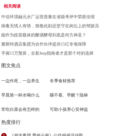
相关阅读
中信环境融元水厂运营质量在省级考评中荣获佳绩
病毒无情人有情，致敬此刻还坚守在岗位上的驾驶员
能作为疫苗载体的酿酒酵母到底是何方神圣？
雅斯特酒店集团为合作伙伴提供15亿专项保障
手握15万预算，全新Jeep指南者才是那个对的选择
图文焦点
一边作死，一边养生
冬季食材推荐
早晨第一杯水喝什么
睡不着、早醒？陆林
常吃白菜会有怎样的
可助小孩养心安神益
热度排行
1
《书送希望 爱传云南》公益捐书活动取