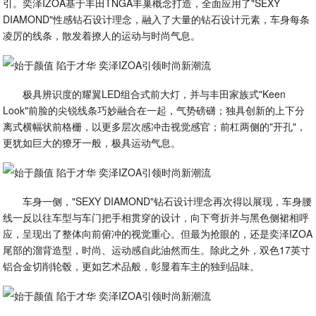
引。奕泽IZOA基于丰田TNGA丰巢概念打造，全面应用了"SEXY
DIAMOND"性感钻石设计理念，融入了大量的钻石设计元素，车身每条
凌厉的线条，散发着撩人的运动与时尚气息。
极具辨识度的耀翼LED组合式前大灯，并与丰田家族式"Keen
Look"前脸的尖锐线条巧妙融合在一起，气势磅礴；独具创新的上下分
离式横幅状前格栅，以更多层次感冲击视觉感官；前杠两侧的"开孔"，
更犹如巨大的獠牙一般，极具运动气息。
车身一侧，"SEXY DIAMOND"钻石设计理念再次得以展现，车身腰
线一反以往车型与车门把手相贯穿的设计，向下弯折并与黑色侧裙相呼
应，呈现出了整体向前俯冲的视觉重心。但最为抢眼的，还是奕泽IZOA
尾部的溜背造型，时尚、运动感自此油然而生。除此之外，双色17英寸
铝合金切削轮毂，更如艺术品般，彰显着车主的独到品味。