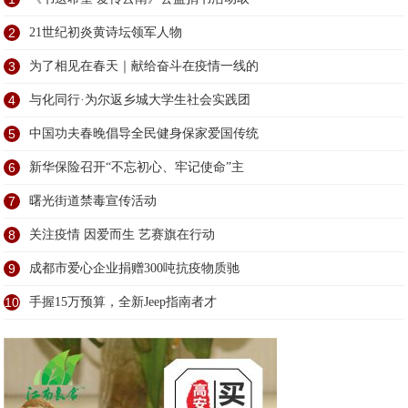
2
21世纪初炎黄诗坛领军人物
3
为了相见在春天｜献给奋斗在疫情一线的
4
与化同行·为尔返乡城大学生社会实践团
5
中国功夫春晚倡导全民健身保家爱国传统
6
新华保险召开“不忘初心、牢记使命”主
7
曙光街道禁毒宣传活动
8
关注疫情 因爱而生 艺赛旗在行动
9
成都市爱心企业捐赠300吨抗疫物质驰
10
手握15万预算，全新Jeep指南者才