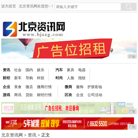
设为首页
北京资讯网欢迎您~！
广告
资讯
社会
国内
娱乐
汽车
家具
电器
财经
新车
导购
科技
时尚
人脸
指纹
企业
美食
微店
微商行情
微商
服饰
护肤彩妆
游戏
商讯
贷款
财经行情
区块
企业
公司活动
广告
广告
北京资讯网
>
资讯
> 正文