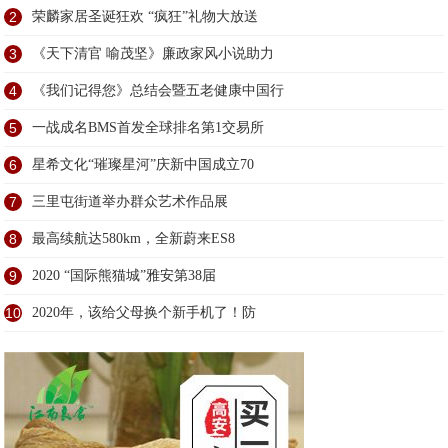
2
荣麟家居圣诞狂欢 “疯狂”礼物大放送
3
《天下清官 喻茂坚》廉政家风小说助力
4
《我们记得您》总结会暨五老健康中国行
5
一战成名BMS首发全球排名第1交易所
6
星希文化“璀璨星河”庆新中国成立70
7
三里屯街道举办群众艺术作品展
8
最高续航达580km，全新蔚来ES8
9
2020 “国际熊猫城”雅安第38届
10
2020年，该给父母换个新手机了！防