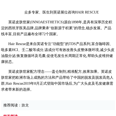
众多专家、医生到英诺展位咨询HAIR RESCUE
英诺皮肤世家(INNOAESTHETICS)源自1898年,是具有深厚历史积
淀的西班牙医美品牌,品牌秉承“创新源于积累”的理念,稳步发展。产品
线丰富,目前产品遍布全球72个国家。
Hair Rescue是来自英诺专注“功能型”的TDS产品系列,富含咖啡因、
吡多素HCI、壬二酸等成分,该成分可有效改善头皮整体微环境,减少头皮
油脂分泌,恢复微循环及毛囊,促使毛发生长周期正常化,帮助头皮维持健
康状态。
英诺皮肤世家配方理念——盖仑制剂,精准配方,效果加乘。英诺皮
肤世家把欧洲市场上成熟的方法和产品带给了中国的脱发及脱发高危人
群,Hair Rescue2019年8月正式登陆中国市场后,为广大头皮及毛发健康需
求者带来新的选择。
推荐阅读：
旗龙