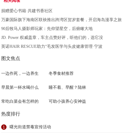
相关阅读
捐赠爱心书籍·共建书香社区
万豪国际旗下海南区联袂推出跨湾区贺岁套餐，开启海岛漫享之旅
90后牧马人摄影师玩家：先仰望星空，后俯瞰大地
JD. Power 权威盖章，车主点赞好评，听他们的，选它没
英诺HAIR RESCUE助力“毛发医学与头皮健康管理·宁波
图文焦点
一边作死，一边养生
冬季食材推荐
早晨第一杯水喝什么
睡不着、早醒？陆林
常吃白菜会有怎样的
可助小孩养心安神益
热度排行
1
曙光街道禁毒宣传活动