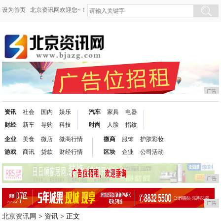
设为首页
北京资讯网欢迎您~！
广告
资讯
社会
国内
娱乐
汽车
家具
电器
财经
新车
导购
科技
时尚
人脸
指纹
企业
美食
微店
微商行情
微商
服饰
护肤彩妆
游戏
商讯
贷款
财经行情
区块
企业
公司活动
广告
广告
北京资讯网
>
资讯
> 正文