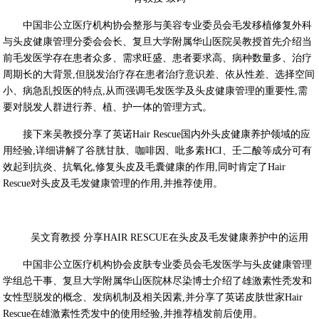
中国非公立医疗机构协会整形与美容专业委员会毛发移植修复外科
与头皮健康管理分委会会长、复旦大学附属华山医院吴教授首先介绍当
前毛发医学存在患者众多、需求旺盛、患者要求高、病种数量多、治疗
周期长的大背景,但脱发治疗存在患者治疗意识差、依从性差、选择空间
小、病急乱投医的特点,从而强调毛发医学及头皮健康管理的重要性,需
要对脱发人群进行养、植、护一体的管理方式。
接下来吴教授分享了英诺Hair Rescue国内外头皮健康养护领域的应
用经验,详细讲解了谷胱甘肽、咖啡因、吡多素HCI、壬二酸等成分可有
效起到抗炎、抗氧化,修复头皮及毛囊健康的作用,同时肯定了Hair
Rescue对头皮及毛发健康管理的作用,并推荐使用。
吴文育教授 分享HAIR RESCUE在头皮及毛发健康养护中的运用
中国非公立医疗机构协会皮肤专业委员会毛发医学与头皮健康管理
学组总干事、复旦大学附属华山医院林尽染博士介绍了雄激素性秃发和
女性型脱发的概念、发病机制及相关因素,并分享了英诺皮肤世家Hair
Rescue在雄激素性秃发中的使用经验,并推荐植发前后使用。