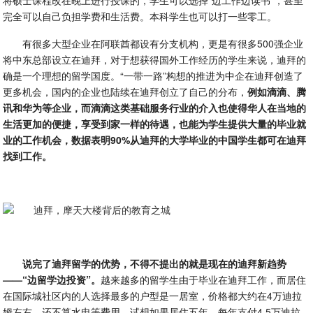
将硕士课程改在晚上进行授课的，学生可以选择“边工作边读书”，甚至
完全可以自己负担学费和生活费。本科学生也可以打一些零工。
有很多大型企业在阿联酋都设有分支机构，更是有很多500强企业
将中东总部设立在迪拜，对于想获得国外工作经历的学生来说，迪拜的
确是一个理想的留学国度。“一带一路”构想的推进为中企在迪拜创造了
更多机会，国内的企业也陆续在迪拜创立了自己的分布，
例如滴滴、腾
讯和华为等企业，而滴滴这类基础服务行业的介入也使得华人在当地的
生活更加的便捷，享受到家一样的待遇，也能为学生提供大量的毕业就
业的工作机会，数据表明90%从迪拜的大学毕业的中国学生都可在迪拜
找到工作。
说完了迪拜留学的优势，不得不提出的就是现在的迪拜新趋势
——“边留学边投资”。
越来越多的留学生由于毕业在迪拜工作，而居住
在国际城社区内的人选择最多的户型是一居室，价格都大约在4万迪拉
姆左右，还不算水电等费用。试想如果居住五年，每年支付4.5万迪拉