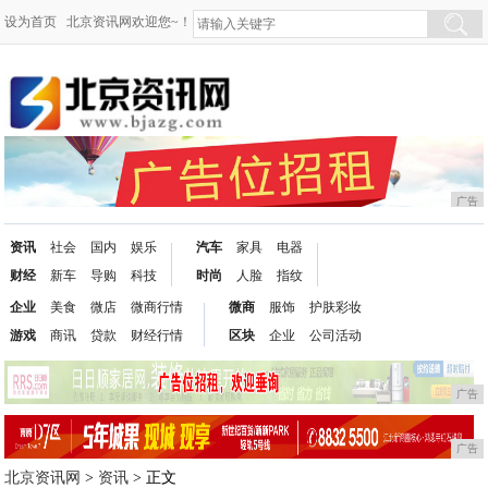
设为首页
北京资讯网欢迎您~！
广告
资讯
社会
国内
娱乐
汽车
家具
电器
财经
新车
导购
科技
时尚
人脸
指纹
企业
美食
微店
微商行情
微商
服饰
护肤彩妆
游戏
商讯
贷款
财经行情
区块
企业
公司活动
广告
广告
北京资讯网
>
资讯
> 正文