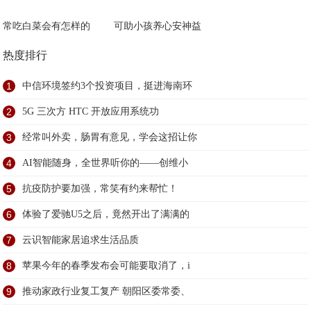
常吃白菜会有怎样的
可助小孩养心安神益
热度排行
1
中信环境签约3个投资项目，挺进海南环
2
5G 三次方 HTC 开放应用系统功
3
经常叫外卖，肠胃有意见，学会这招让你
4
AI智能随身，全世界听你的——创维小
5
抗疫防护要加强，常笑有约来帮忙！
6
体验了爱驰U5之后，竟然开出了满满的
7
云识智能家居追求生活品质
8
苹果今年的春季发布会可能要取消了，i
9
推动家政行业复工复产 朝阳区委常委、