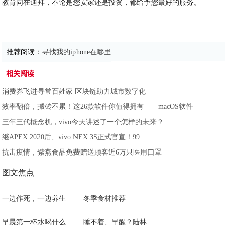
教育同在迪拜，不论是您安家还是投资，都给予您最好的服务。
推荐阅读：
寻找我的iphone在哪里
相关阅读
消费券飞进寻常百姓家 区块链助力城市数字化
效率翻倍，搬砖不累！这26款软件你值得拥有——macOS软件
三年三代概念机，vivo今天讲述了一个怎样的未来？
继APEX 2020后、vivo NEX 3S正式官宣！99
抗击疫情，紫燕食品免费赠送顾客近6万只医用口罩
图文焦点
一边作死，一边养生
冬季食材推荐
早晨第一杯水喝什么
睡不着、早醒？陆林