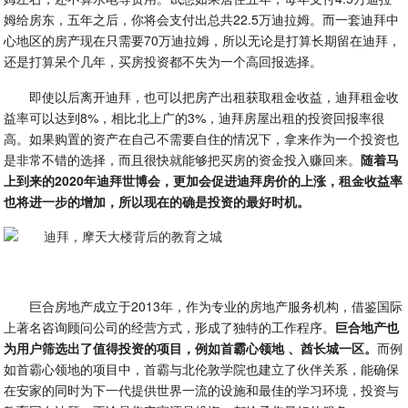
姆给房东，五年之后，你将会支付出总共22.5万迪拉姆。而一套迪拜中
心地区的房产现在只需要70万迪拉姆，所以无论是打算长期留在迪拜，
还是打算呆个几年，买房投资都不失为一个高回报选择。
即使以后离开迪拜，也可以把房产出租获取租金收益，迪拜租金收
益率可以达到8%，相比北上广的3%，迪拜房屋出租的投资回报率很
高。如果购置的资产在自己不需要自住的情况下，拿来作为一个投资也
是非常不错的选择，而且很快就能够把买房的资金投入赚回来。
随着马
上到来的2020年迪拜世博会，更加会促进迪拜房价的上涨，租金收益率
也将进一步的增加，所以现在的确是投资的最好时机。
巨合房地产成立于2013年，作为专业的房地产服务机构，借鉴国际
上著名咨询顾问公司的经营方式，形成了独特的工作程序。
巨合地产也
为用户筛选出了值得投资的项目，例如首霸心领地 、酋长城一区。
而例
如首霸心领地的项目中，首霸与北伦敦学院也建立了伙伴关系，能确保
在安家的同时为下一代提供世界一流的设施和最佳的学习环境，投资与