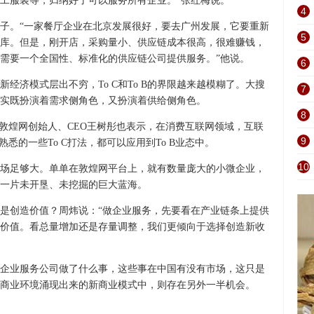
工服装等，归纳好了可以服务所有企业。”张红梅说。
4
例子。“一家餐厅企业在北京发展很好，要去广州发展，它要重新
5
库。但是，刚开店，采购量小、供应链成本很高，很难赚钱，
需要一个全国性、标准化的供应链公司提供服务。”他说。
6
经济模式层出不穷，To C和To B的界限越来越模糊了。大搜
7
其实既扮演着需求侧角色，又扮演着供给侧角色。
8
务。”敦煌网创始人、CEO王树彤也表示，在消费互联网领域，互联
9
悉的一些To C打法，都可以应用到To B业态中。
10
，市场足够大。单单在敦煌网平台上，就有数量庞大的小微企业，
一片未开垦、未挖掘的巨大蓝海。
是创造价值？周炜说：“做企业服务，先要看在产业链条上提供
价值。看总量增加还是存量调整，我们更倾向于选择创造新收
企业服务公司做了什么事，这些事在中国有没有市场，这只是
商业环境涌现出来的新商业模式中，则存在另外一半机会。