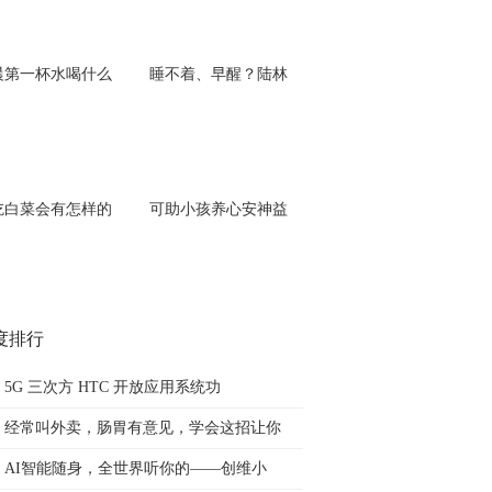
晨第一杯水喝什么
睡不着、早醒？陆林
吃白菜会有怎样的
可助小孩养心安神益
度排行
5G 三次方 HTC 开放应用系统功
经常叫外卖，肠胃有意见，学会这招让你
AI智能随身，全世界听你的——创维小