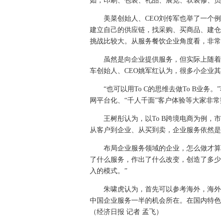
如，印刷、包装、礼品、展览、软装修、员
美菜创始人、CEO刘传军也举了一个
建立自己的供应链，找采购、买商品、建仓
挑战比较大。从服务餐饮企业角度看，非常
虽然是向企业提供服务，但实际上随着新
车创始人、CEO姚军红认为，很多小企业
“也可以用To C的思维去做To B业
网平台化、“千人千面”客户体验等大家非常熟
王树彤认为，以To B跨境电商为例
从客户到企业、从买到卖，企业服务依然是
布局企业服务领域的企业，怎么做才算
了什么服务，作出了什么改变，创造了多少
入的模式。”
朱啸虎认为，首先可以参考海外，海外
中国企业服务一半的机会所在。在国内特色
（经济日报 记者 孟飞）