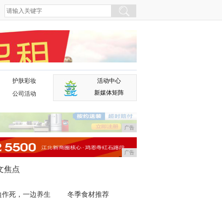
护肤彩妆
活动中心
广告
新媒体矩阵
公司活动
广告
广告
文焦点
边作死，一边养生
冬季食材推荐