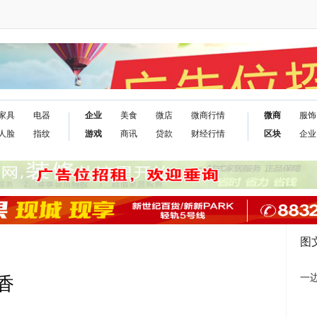
家具
电器
企业
美食
微店
微商行情
微商
服饰
人脸
指纹
游戏
商讯
贷款
财经行情
区块
企业
图
一
香