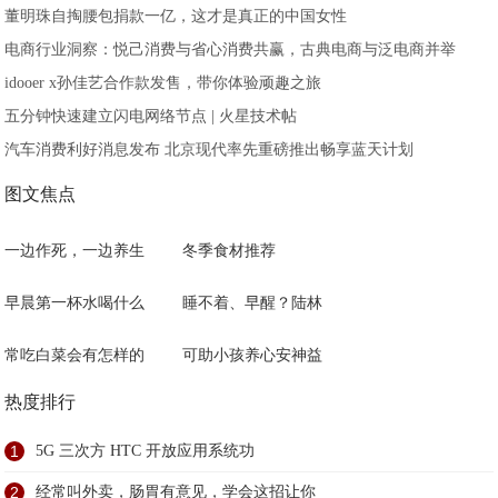
董明珠自掏腰包捐款一亿，这才是真正的中国女性
电商行业洞察：悦己消费与省心消费共赢，古典电商与泛电商并举
idooer x孙佳艺合作款发售，带你体验顽趣之旅
五分钟快速建立闪电网络节点 | 火星技术帖
汽车消费利好消息发布 北京现代率先重磅推出畅享蓝天计划
图文焦点
一边作死，一边养生
冬季食材推荐
早晨第一杯水喝什么
睡不着、早醒？陆林
常吃白菜会有怎样的
可助小孩养心安神益
热度排行
1
5G 三次方 HTC 开放应用系统功
2
经常叫外卖，肠胃有意见，学会这招让你