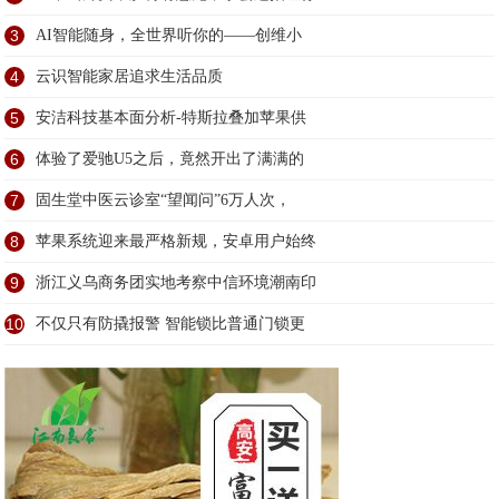
3
AI智能随身，全世界听你的——创维小
4
云识智能家居追求生活品质
5
安洁科技基本面分析-特斯拉叠加苹果供
6
体验了爱驰U5之后，竟然开出了满满的
7
固生堂中医云诊室“望闻问”6万人次，
8
苹果系统迎来最严格新规，安卓用户始终
9
浙江义乌商务团实地考察中信环境潮南印
10
不仅只有防撬报警 智能锁比普通门锁更