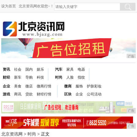
设为首页
北京资讯网欢迎您~！
广告
资讯
社会
国内
娱乐
汽车
家具
电器
财经
新车
导购
科技
时尚
人脸
指纹
企业
美食
微店
微商行情
微商
服饰
护肤彩妆
游戏
商讯
贷款
财经行情
区块
企业
公司活动
广告
广告
北京资讯网
>
时尚
> 正文