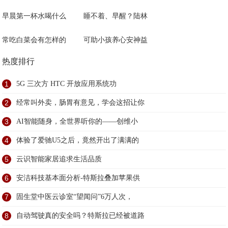
早晨第一杯水喝什么
睡不着、早醒？陆林
常吃白菜会有怎样的
可助小孩养心安神益
热度排行
1
5G 三次方 HTC 开放应用系统功
2
经常叫外卖，肠胃有意见，学会这招让你
3
AI智能随身，全世界听你的——创维小
4
体验了爱驰U5之后，竟然开出了满满的
5
云识智能家居追求生活品质
6
安洁科技基本面分析-特斯拉叠加苹果供
7
固生堂中医云诊室“望闻问”6万人次，
8
自动驾驶真的安全吗？特斯拉已经被道路