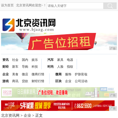
设为首页
北京资讯网欢迎您~！
广告
资讯
社会
国内
娱乐
汽车
家具
电器
财经
新车
导购
科技
时尚
人脸
指纹
企业
美食
微店
微商行情
微商
服饰
护肤彩妆
游戏
商讯
贷款
财经行情
区块
企业
公司活动
广告
广告
北京资讯网
>
企业
> 正文