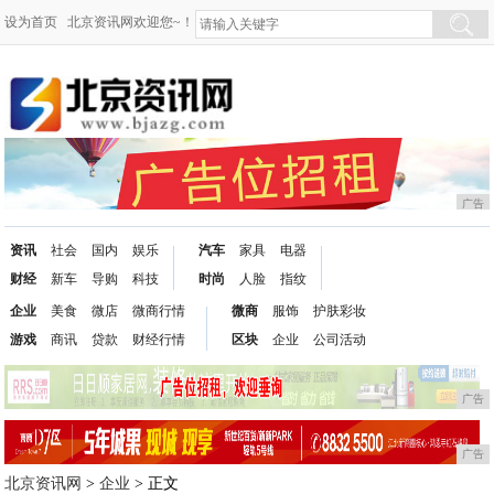
设为首页
北京资讯网欢迎您~！
广告
资讯
社会
国内
娱乐
汽车
家具
电器
财经
新车
导购
科技
时尚
人脸
指纹
企业
美食
微店
微商行情
微商
服饰
护肤彩妆
游戏
商讯
贷款
财经行情
区块
企业
公司活动
广告
广告
北京资讯网
>
企业
> 正文