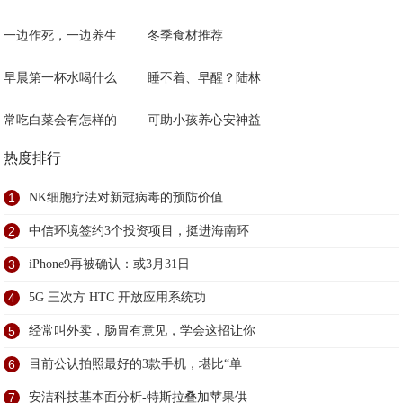
一边作死，一边养生
冬季食材推荐
早晨第一杯水喝什么
睡不着、早醒？陆林
常吃白菜会有怎样的
可助小孩养心安神益
热度排行
1
NK细胞疗法对新冠病毒的预防价值
2
中信环境签约3个投资项目，挺进海南环
3
iPhone9再被确认：或3月31日
4
5G 三次方 HTC 开放应用系统功
5
经常叫外卖，肠胃有意见，学会这招让你
6
目前公认拍照最好的3款手机，堪比“单
7
安洁科技基本面分析-特斯拉叠加苹果供