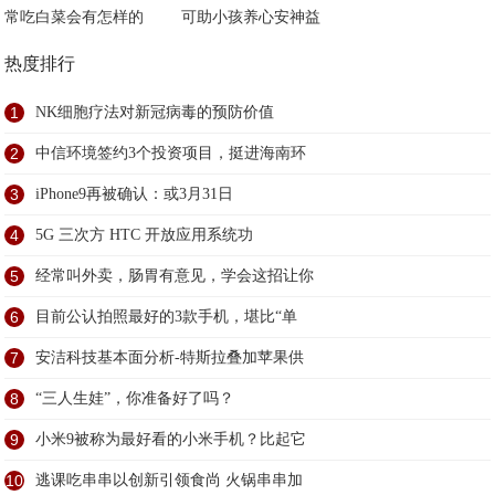
常吃白菜会有怎样的
可助小孩养心安神益
热度排行
1
NK细胞疗法对新冠病毒的预防价值
2
中信环境签约3个投资项目，挺进海南环
3
iPhone9再被确认：或3月31日
4
5G 三次方 HTC 开放应用系统功
5
经常叫外卖，肠胃有意见，学会这招让你
6
目前公认拍照最好的3款手机，堪比“单
7
安洁科技基本面分析-特斯拉叠加苹果供
8
“三人生娃”，你准备好了吗？
9
小米9被称为最好看的小米手机？比起它
10
逃课吃串串以创新引领食尚 火锅串串加