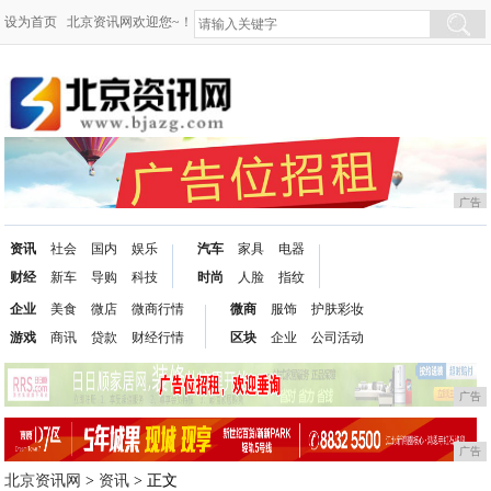
设为首页
北京资讯网欢迎您~！
广告
资讯
社会
国内
娱乐
汽车
家具
电器
财经
新车
导购
科技
时尚
人脸
指纹
企业
美食
微店
微商行情
微商
服饰
护肤彩妆
游戏
商讯
贷款
财经行情
区块
企业
公司活动
广告
广告
北京资讯网
>
资讯
> 正文