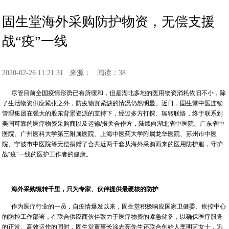
固生堂海外采购防护物资，无偿支援
战“疫”一线
2020-02-26 11:21:31
来源：
阅读：38
尽管目前全国疫情形势已有所缓和，但是湖北多地的医用物资消耗依旧不小，除
了生活物资供应紧张之外，防疫物资紧缺的情况仍然明显。近日，固生堂中医连锁
管理集团在强大的股东背景资源的支持下，经过多方打探、辗转联络，终于联系到
美国可靠的医疗物资采购商以及运输/报关合作方，陆续向湖北省中医院、广东省中
医院、广州医科大学第三附属医院、上海中医药大学附属龙华医院、苏州市中医
院、宁波市中医院等无偿捐赠了合共近两千套从海外采购而来的医用防护服，守护
战“疫”一线的医护工作者的健康。
海外采购辗转千里，只为专家、伙伴提供最硬核的防护
作为医疗行业的一员，自疫情爆发以来，固生堂积极响应国家卫健委、疾控中心
的防控工作部署，在联合供应商伙伴致力于医疗物资的紧急储备，以确保医疗服务
的正常、高效运作的同时，固生堂董事长涂志亮先生还联合创始人李明芮女士，迅