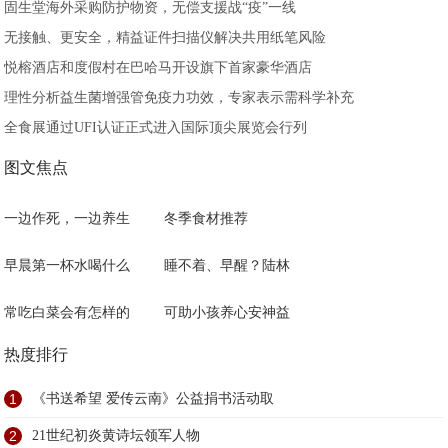
固生堂海外采购防护物资，无偿支援战“疫”一线
无接触、更安全，精益证件扫描仪解决共用纸笔风险
悦榕酒店和度假村在巴哈马开设旗下首家豪华酒店
理性分析益生菌增强管免疫力功效，专家表示需科学补充
全食展通过UFI认证正式进入国际顶尖展览会行列
图文焦点
一边作死，一边养生
冬季食材推荐
早晨第一杯水喝什么
睡不着、早醒？陆林
常吃白菜会有怎样的
可助小孩养心安神益
热度排行
1
《书送希望 爱传云南》公益捐书活动取
2
21世纪初炎黄诗坛领军人物