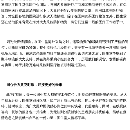
速组织了固生堂供应中心团队，与国内多家医疗厂商和采购商进行持续沟通，在保
障自家医疗资源充足的情况下，大量购买N95专业防护口罩、医用口罩等医疗物
资，对全国各地的医院进行多次无偿捐赠。除了在国内购买医疗物资之外，固生堂
还在借助股东背景在海外大力采购防护物资，将它们送至一线的医疗工作者手中。
因为受疫情影响，在固生堂海外采购之时，运载物资的国际航班受到了严格的管
控，运输情况颇为紧张，整个流程也几经周折，甚至有一批防护物资一度滞留海外
机场无法起飞。在涂志亮先生与顺丰快递高层进行密切沟通之后，固生堂争取到了
顺丰物流的大力支持，并在海外采购小组的努力下，历经数日的调货、发货的磋商
与协调，终于排除万难将采购到医疗物资顺利运抵国内。
同心合力共克时艰，迎接更好的未来
战“役”期间，每一位固生堂人都坚守工作岗位，时刻牵挂前线医患的安危。从大
年初五开始，固生堂部分区域（如广州）就已有药房、护士小伙伴在分院内严阵以
待，随时响应，为广大用户提供贴心到位的中药快递、代煎服务，同时，在线视频
咨询、复诊的服务也一并推出，为无法到分院就诊的患者朋友排忧解难。能够在疫
情危急之际贡献出自己的一份力量，固生堂人倍感荣幸。