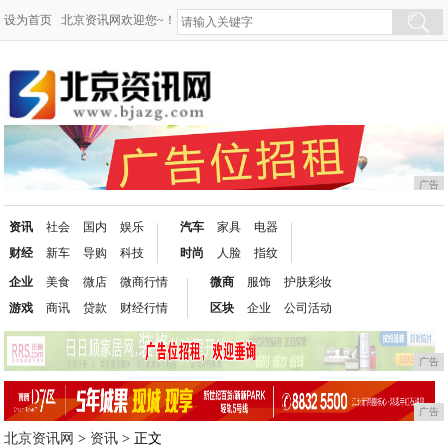
设为首页
北京资讯网欢迎您~！
广告
资讯
社会
国内
娱乐
汽车
家具
电器
财经
新车
导购
科技
时尚
人脸
指纹
企业
美食
微店
微商行情
微商
服饰
护肤彩妆
游戏
商讯
贷款
财经行情
区块
企业
公司活动
广告
广告
北京资讯网
>
资讯
> 正文