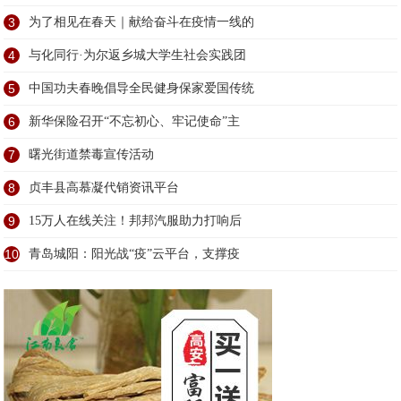
3
为了相见在春天｜献给奋斗在疫情一线的
4
与化同行·为尔返乡城大学生社会实践团
5
中国功夫春晚倡导全民健身保家爱国传统
6
新华保险召开“不忘初心、牢记使命”主
7
曙光街道禁毒宣传活动
8
贞丰县高慕凝代销资讯平台
9
15万人在线关注！邦邦汽服助力打响后
10
青岛城阳：阳光战“疫”云平台，支撑疫