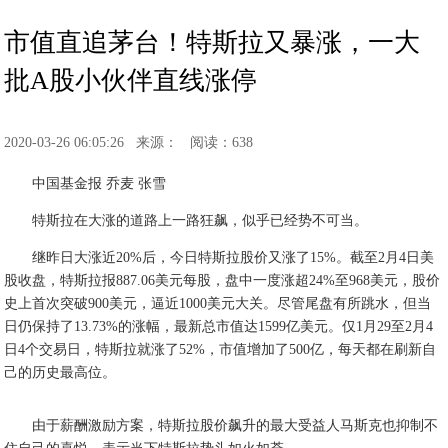
市值直追茅台！特斯拉又暴涨，一大
批A股小伙伴直线涨停
2020-03-26 06:05:26
来源：
阅读：638
中国基金报 乔麦 张雪
特斯拉在大涨的道路上一路狂飙，似乎已经势不可当。
继昨日大涨近20%后，今日特斯拉股价又涨了15%。截至2月4日美
股收盘，特斯拉报887.06美元每股，盘中一度涨超24%至968美元，股价
史上首次突破900美元，逼近1000美元大关。尽管尾盘有所跳水，但当
日仍保持了13.73%的涨幅，最新总市值达1599亿美元。仅1月29至2月4
日4个交易日，特斯拉就涨了52%，市值增加了500亿，每天都在刷新自
己的历史最高位。
由于薪酬激励方案，特斯拉股价飙升的最大受益人马斯克也抑制不