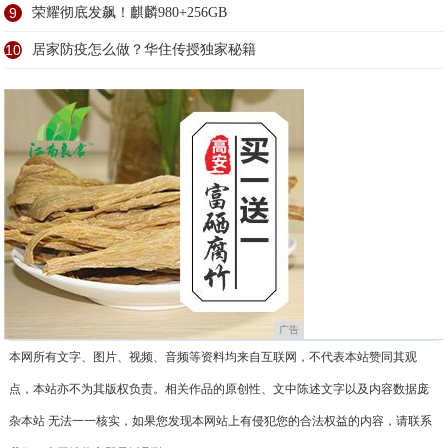
9
荣耀彻底发飙！麒麟980+256GB
10
居家防疫怎么做？华住传授独家秘籍
广告
本网所有文字、图片、视频、音频等资料均来自互联网，不代表本站赞同其观
点，本站亦不为其版权负责。相关作品的原创性、文中陈述文字以及内容数据庞
杂本站 无法一一核实，如果您发现本网站上有侵犯您的合法权益的内容，请联系