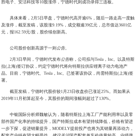
胜电子、安洁科技等10股涨停，宁德时代则成功录得三连板。
具体来看，2月5日早盘，宁德时代高开逾6%，随后一路走高一度触
及涨停，截至发稿，该股涨9.19%，成交额逾39亿元，总市值达3601亿
元，报162.59元/股，股价续创新高。
公司股价创新高源于一则
公告
。
2月3日早间，宁德时代发布
公告
称，公司拟与Tesla，Inc。以及特斯
拉(上海)签订协议，约定宁德时代将向特斯拉供应锂离子动力电池产
品。目前，宁德时代、Tesla，Inc。已签署该协议，尚需特斯拉(上海)签
署。
截至发稿，宁德时代股价较1月23日收盘价已涨近25%。而如果从
2019年11月初算起至今，其股价的期间涨幅则超过了1
30
%。
中银国际分析师魏敏认为，随着特斯拉上海工厂产能利用率以及零
部件国产化率的持续提升，国产特斯拉成本有望持续降低，价格有望进
一步下探，促进销量提升，MODELY提前投产也将为其销量再添动力，
配套产业链有望大幅受益，
建议
关注
国产配套单车价值量较高、业绩弹