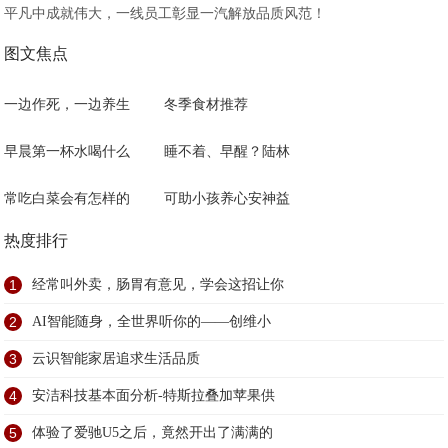
平凡中成就伟大，一线员工彰显一汽解放品质风范！
图文焦点
一边作死，一边养生
冬季食材推荐
早晨第一杯水喝什么
睡不着、早醒？陆林
常吃白菜会有怎样的
可助小孩养心安神益
热度排行
1
经常叫外卖，肠胃有意见，学会这招让你
2
AI智能随身，全世界听你的——创维小
3
云识智能家居追求生活品质
4
安洁科技基本面分析-特斯拉叠加苹果供
5
体验了爱驰U5之后，竟然开出了满满的