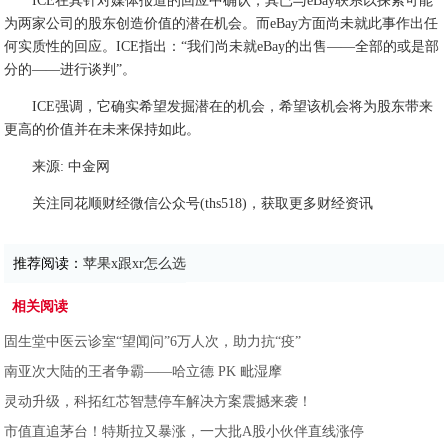
ICE在其针对媒体报道的回应中确认，其已与eBay联系以探索可能
为两家公司的股东创造价值的潜在机会。而eBay方面尚未就此事作出任
何实质性的回应。ICE指出：“我们尚未就eBay的出售――全部的或是部
分的――进行谈判”。
ICE强调，它确实希望发掘潜在的机会，希望该机会将为股东带来
更高的价值并在未来保持如此。
来源: 中金网
关注同花顺财经微信公众号(ths518)，获取更多财经资讯
推荐阅读：
苹果x跟xr怎么选
相关阅读
固生堂中医云诊室“望闻问”6万人次，助力抗“疫”
南亚次大陆的王者争霸——哈立德 PK 毗湿摩
灵动升级，科拓红芯智慧停车解决方案震撼来袭！
市值直追茅台！特斯拉又暴涨，一大批A股小伙伴直线涨停