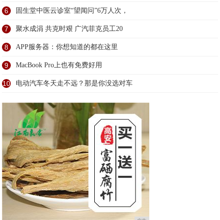
6
固生堂中医云诊室“望闻问”6万人次，
7
聚水成涓 共克时艰 广汽菲克员工20
8
APP服务器：你想知道的都在这里
9
MacBook Pro上也有免费好用
10
电动汽车冬天走不远？那是你没选对车