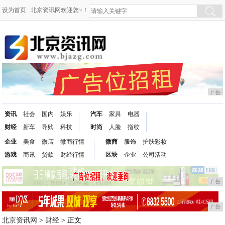
设为首页
北京资讯网欢迎您~！
广告
资讯
社会
国内
娱乐
汽车
家具
电器
财经
新车
导购
科技
时尚
人脸
指纹
企业
美食
微店
微商行情
微商
服饰
护肤彩妆
游戏
商讯
贷款
财经行情
区块
企业
公司活动
广告
广告
北京资讯网
>
财经
> 正文